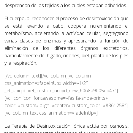
desprendan de los tejidos a los cuales estaban adheridos.
El cuerpo, al reconocer el proceso de desintoxicación que
se está llevando a cabo, coopera incrementando el
metabolismo, acelerando la actividad celular, segregando
varias clases de enzimas y apresurando la función de
eliminación de los diferentes órganos excretorios,
particularmente del hígado, riñones, piel, planta de los pies
y la respiración.
[/vc_column_text][/vc_column][vc_column
css_animation=»fadeInUp» width=»1/2″
_et_uniqid=»et_custom_uniqid_new_6068a9005db47″]
[vc_icon icon_fontawesome=»fas fa-shoe-prints»
color=»custom» align=»center» custom_color=»#861258″]
[vc_column_text css_animation=»fadeInUp»]
La Terapia de Desintoxicación Iónica actúa por osmosis,