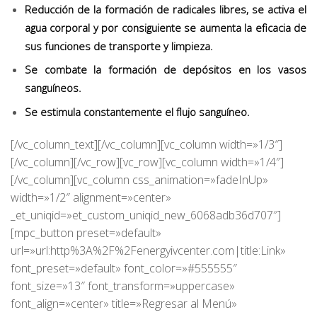
Reducción de la formación de radicales libres, se activa el
agua corporal y por consiguiente se aumenta la eficacia de
sus funciones de transporte y limpieza.
Se combate la formación de depósitos en los vasos
sanguíneos.
Se estimula constantemente el flujo sanguíneo.
[/vc_column_text][/vc_column][vc_column width=»1/3″]
[/vc_column][/vc_row][vc_row][vc_column width=»1/4″]
[/vc_column][vc_column css_animation=»fadeInUp»
width=»1/2″ alignment=»center»
_et_uniqid=»et_custom_uniqid_new_6068adb36d707″]
[mpc_button preset=»default»
url=»url:http%3A%2F%2Fenergyivcenter.com|title:Link»
font_preset=»default» font_color=»#555555″
font_size=»13″ font_transform=»uppercase»
font_align=»center» title=»Regresar al Menú»