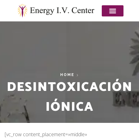
HOME
DESINTOXICACIÓN
IÓNICA
[vc_row content_placement=»middle»