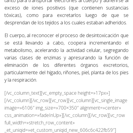
tanto para transportar electrones al cuerpo y adherirse al
exceso de iones positivos (que contienen sustancias
tóxicas), como para excretarlos luego de que se
desprendan de los tejidos a los cuales estaban adheridos.
El cuerpo, al reconocer el proceso de desintoxicación que
se está llevando a cabo, coopera incrementando el
metabolismo, acelerando la actividad celular, segregando
varias clases de enzimas y apresurando la función de
eliminación de los diferentes órganos excretorios,
particularmente del hígado, riñones, piel, planta de los pies
y la respiración.
[/vc_column_text][vc_empty_space height=»17px»]
[/vc_column][/vc_row][vc_row][vc_column][vc_single_image
image=»6106″ img_size=»700×350″ alignment=»center»
css_animation=»fadeInUp»][/vc_column][/vc_row][vc_row
full_width=»stretch_row_content»
_et_uniqid=»et_custom_uniqid_new_606c6c422fb59″]