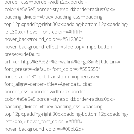
border_css=»border-width:2px;border-
color:#e5e5e5;border-style:solid;border-radius:0px;»
padding_divider=»true» padding_css=»padding-
top:12px;padding-right:30px;padding-bottom:12px;padding-
left:30px;» hover_font_color=»#ffffff»
hover_background_color=»#512360″
hover_background_effect=»slide-top»][mpc_button
preset=»default»
url=»url:https%3A%2F%2Fwa.link%2Fgb8im6|title:Link»
font_preset=»default» font_color=»#555555″
font_size=»13″ font_transform=»uppercase»
font_align=»center» title=»Agenda tu cita»
border_css=»border-width:2px;border-
color:#e5e5e5;border-style:solid;border-radius:0px;»
padding_divider=»true» padding_css=»padding-
top:12px;padding-right:30px;padding-bottom:12px;padding-
left:30px;» hover_font_color=»#ffffff»
hover_background_color=»#00bb2d»