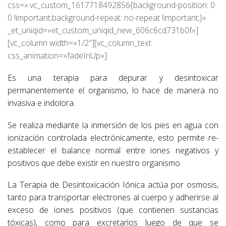
css=».vc_custom_1617718492856{background-position: 0
0 !important;background-repeat: no-repeat !important;}»
_et_uniqid=»et_custom_uniqid_new_606c6cd731b0f»]
[vc_column width=»1/2″][vc_column_text
css_animation=»fadeInUp»]
Es una terapia para depurar y desintoxicar
permanentemente el organismo, lo hace de manera no
invasiva e indolora.
Se realiza mediante la inmersión de los pies en agua con
ionización controlada electrónicamente, esto permite re-
establecer el balance normal entre iones negativos y
positivos que debe existir en nuestro organismo.
La Terapia de Desintoxicación Iónica actúa por osmosis,
tanto para transportar electrones al cuerpo y adherirse al
exceso de iones positivos (que contienen sustancias
tóxicas), como para excretarlos luego de que se