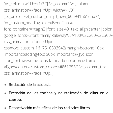
[vc_column width=»1/3″][/vc_column][vc_column
css_animation=»fadeInUp» width=»1/3″
_et_uniqid=»et_custom_uniqid_new_606941a61dab7″]
[vc_custom_heading text=»Beneficios»
font_container=»tag:h2|font_size:40|text_align:center|colo
google_fonts=»font_family:Raleway%3A100%2C200%2C30
css_animation=»fadeInUp»
css=».vc_custom_1617510503942{margin-bottom: 10px
!important;padding-top: 50px !important;}»][vc_icon
icon_fontawesome=»fas fa-heart» color=»custom»
align=»center» custom_color=»#861258″][vc_column_text
css_animation=»fadeInUp»]
Reducción de la acidosis.
Excreción de las toxinas y neutralización de ellas en el
cuerpo.
Desactivación más eficaz de los radicales libres.