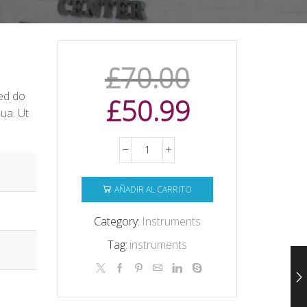
£
70.00
sed do
£
50.99
ua. Ut
AÑADIR AL CARRITO
Category:
Instruments
Tag:
instruments