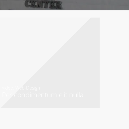
Video
,
Web-Design
Per condimentum elit nulla