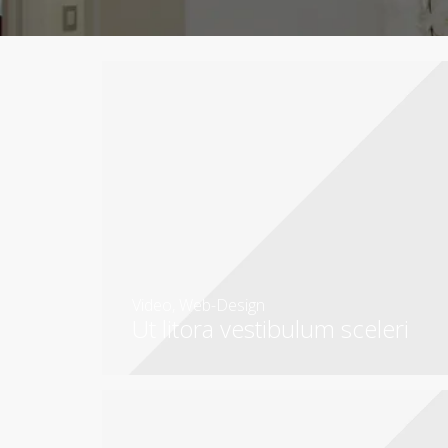
Video
,
Web-Design
Ut litora vestibulum sceleri