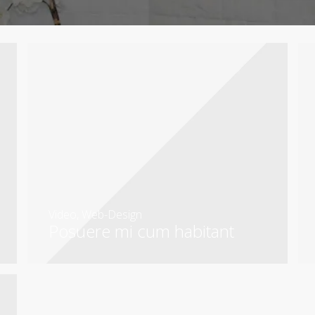
Video
,
Web-Design
Posuere mi cum habitant