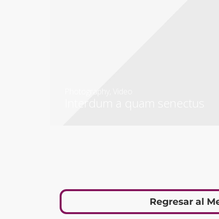
Photography
,
Video
Interdum a quam senectus
Regresar al M